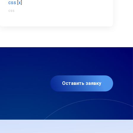
css
[
x
]
css
Оставить заявку