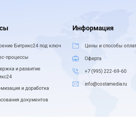
йсы
Информация
рение Битрикс24 под ключ
Цены и способы опла
ес-процессы
Оферта
ержка и развитие
+7 (995) 222-69-60
икс24
info@costamedia.ru
омизация и доработка
асования документов