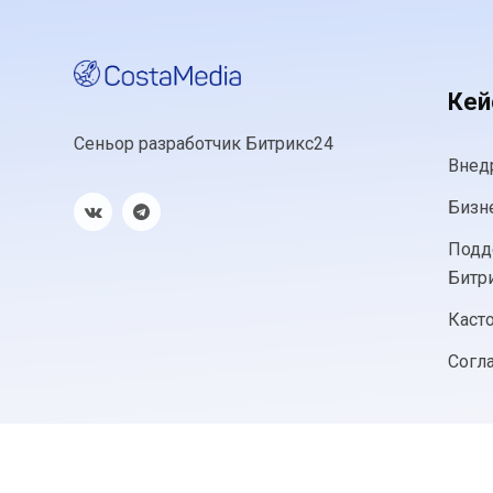
Ке
Сеньор разработчик Битрикс24
Внед
Бизн
Подд
Битр
Каст
Согл